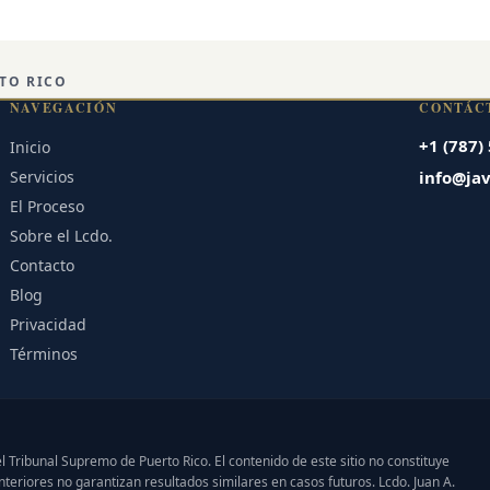
confidenciales.
TO RICO
NAVEGACIÓN
CONTÁC
+1 (787)
Inicio
Servicios
info@ja
El Proceso
Sobre el Lcdo.
Contacto
Blog
Privacidad
Términos
l Tribunal Supremo de Puerto Rico. El contenido de este sitio no constituye
teriores no garantizan resultados similares en casos futuros. Lcdo. Juan A.