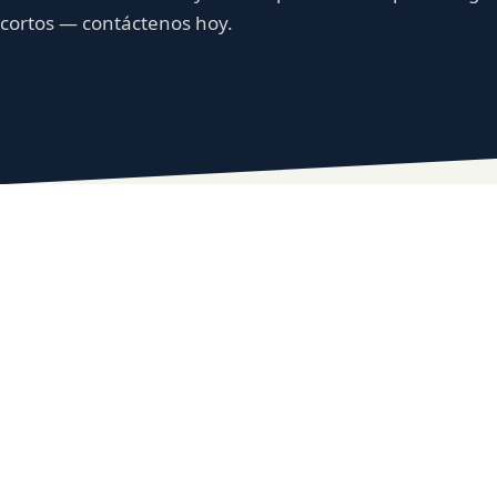
cortos — contáctenos hoy.
TELÉFONO
+1 (787) 594-1088
EMAIL