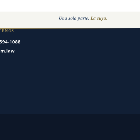
Una sola parte.
La suya.
TENOS
 594-1088
vm.law