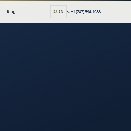
ón abogado-cliente.
Blog
+1 (787) 594-1088
ES
/
EN
Cambiar a inglés