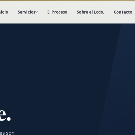
de este sitio es informativo y no constituye asesoramiento legal ni crea relaci
nicio
Servicios
El Proceso
Sobre el Lcdo.
Contacto
Discrimen
Hostigamiento
Despido Injustificado
Represalia
Derechos Civiles
Incapacidad
e.
Contratos y Acuerdos
Notaría
Otros Servicios
les son