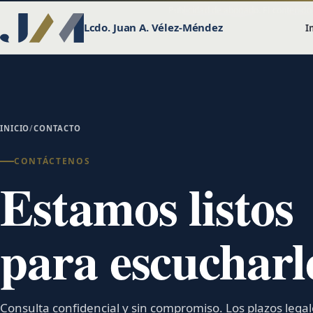
Publicidad de abogado. El contenido 
Lcdo. Juan A. Vélez-Méndez
I
INICIO
/
CONTACTO
CONTÁCTENOS
Estamos listos
para escucharl
Consulta confidencial y sin compromiso. Los plazos lega